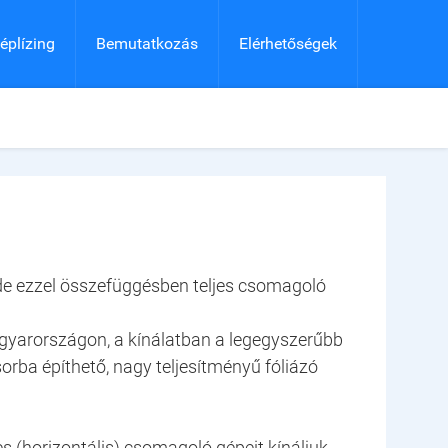
éplízing
Bemutatkozás
Elérhetőségek
 de ezzel összefüggésben teljes csomagoló
gyarországon, a kínálatban a legegyszerűbb
orba építhető, nagy teljesítményű fóliázó
s (horizontális) csomagoló gépeit kínáljuk.