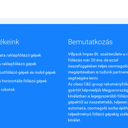
ékeink
Bemutatkozás
Villpack Impex Bt. szakterülete a
ta raklapfóliázó gépek
fóliázás már 20 éve, de ezzel
 raklapfóliázó gépek
összefüggésben teljes csomagoló
megépítésében is tudunk partnere
botfóliázó gépek és mobil gépek
segítségére lenni.
s horizontális fóliázó gépek
Az olasz C&C group rakományfóli
 robotok
gyártót képviseljük Magyarország
kínálatban a legegyszerűbb fóliáz
gépektől az összetettebb, teljesen
automata, csomagoló sorba építh
teljesítményű fóliázó gépekig szél
kínálat.