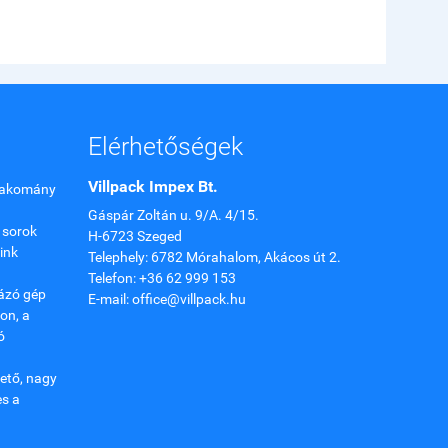
Elérhetőségek
Villpack Impex Bt.
 rakomány
Gáspár Zoltán u. 9/A. 4/15.
 sorok
H-6723 Szeged
ink
Telephely: 6782 Mórahalom, Akácos út 2.
Telefon: +36 62 999 153
ázó gép
E-mail: office@villpack.hu
on, a
ó
ető, nagy
es a