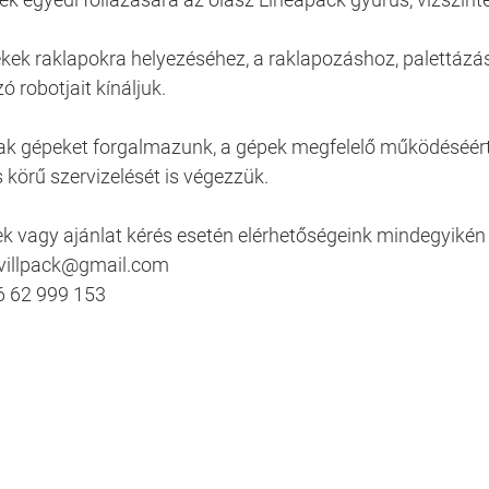
kek raklapokra helyezéséhez, a raklapozáshoz, palettázá
ó robotjait kínáljuk.
 gépeket forgalmazunk, a gépek megfelelő működéséért g
s körű szervizelését is végezzük.
k vagy ajánlat kérés esetén elérhetőségeink mindegyikén 
 villpack@gmail.com
36 62 999 153