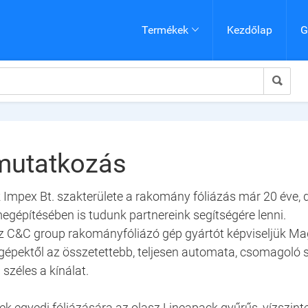
Termékek
Kezdőlap
G


mutatkozás
k Impex Bt. szakterülete a rakomány fóliázás már 20 éve,
egépítésében is tudunk partnereink segítségére lenni.
z C&C group rakományfóliázó gép gyártót képviseljük Ma
 gépektől az összetettebb, teljesen automata, csomagoló s
 széles a kínálat.
k egyedi fóliázására az olasz Lineapack gyűrűs, vízszinte