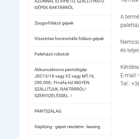
AZONNAL ELVIHETŐ, SZÁLLÍTHATÓ
GÉPEK RAKTÁRRÓL
A termé
Zsugorfóliázó gépek
palettáz
Vízszintes horizontális fóliázó gépek
Nemcsak
és telje
Palettázó robotok
Kérdése
Akkumulátoros pántológép
E-mail:
JDC13/16 vagy V2 vagy MT-16,
290.000,- Ft+áfa-tól INGYEN
Tel.: +
SZÁLLÍTJUK, RAKTÁRRÓL!
SZERVIZELÉSSEL

PÁNTSZALAG
Géplízing - gépet részletre - leasing