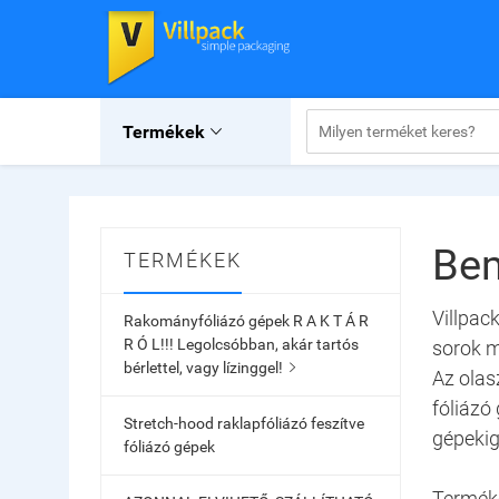
Termékek

Be
TERMÉKEK
Villpac
Rakományfóliázó gépek R A K T Á R
R Ó L!!! Legolcsóbban, akár tartós
sorok m
bérlettel, vagy lízinggel!

Az olas
fóliázó
Stretch-hood raklapfóliázó feszítve
gépekig
fóliázó gépek
Terméke