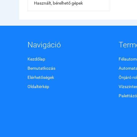
Használt, bérelhető gépek
Navigáció
Term
Kezdőlap
Félautoma
Bemutatkozás
Automata
Elérhetőségek
Önjáró ro
Oldaltérkép
Vízszinte
Palettázó