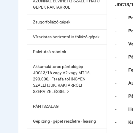
AZONNAL ELVIHETŐ, SZÁLLÍTHATÓ
JDC13/1
GÉPEK RAKTÁRRÓL
-
Po
Zsugorfóliázó gépek
-
Po
Vízszintes horizontális fóliázó gépek
-
Ve
Palettázó robotok
-
Pá
Akkumulátoros pántológép
-
F
JDC13/16 vagy V2 vagy MT-16,
290.000,- Ft+áfa-tól INGYEN
-
Au
SZÁLLÍTJUK, RAKTÁRRÓL!
SZERVIZELÉSSEL

-
Pá
PÁNTSZALAG
-
He
Géplízing - gépet részletre - leasing
-
Ka