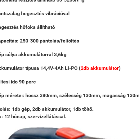
ntszalag hegesztés vibrációval
gesztés hőfoka állítható
pacitás: 250-300
pántolás/feltöltés
p súlya akkumulátorral 3,6kg
kumulátor típusa 14,4V-4Ah LI-PO (
2db akkumulátor
)
ltési idő 90 perc
ép méretei: hossz 380mm, szélesség 130mm, magasság 130
lás: 1db gép, 2db akkumulátor, 1db töltő.
: 12 hónap, szervizellátással.