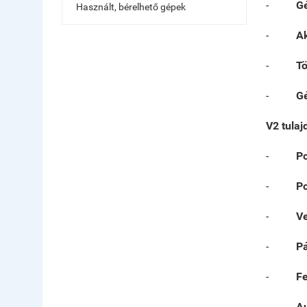
-
Gé
Használt, bérelhető gépek
-
Ak
-
Tö
-
G
V2 tulaj
-
Po
-
Po
-
Ve
-
Pá
-
F
-
Au