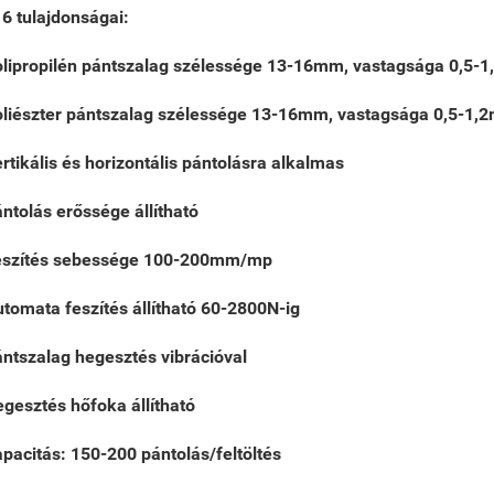
6 tulajdonságai:
lipropilén pántszalag szélessége 13-16mm, vastagsága 0,5-
liészter pántszalag szélessége 13-16mm, vastagsága 0,5-1,
rtikális és horizontális pántolásra alkalmas
ntolás erőssége állítható
eszítés sebessége 100-200mm/mp
tomata feszítés állítható 60-2800N-ig
ntszalag hegesztés vibrációval
gesztés hőfoka állítható
pacitás: 150-200
pántolás/feltöltés