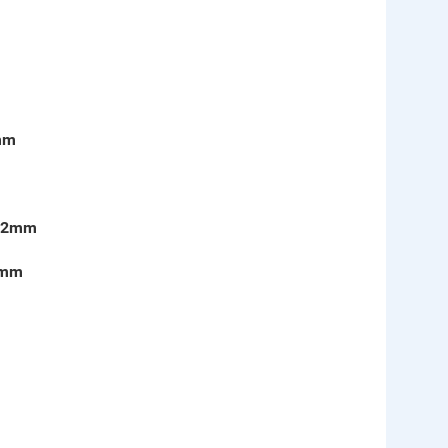
mm
1,2mm
2mm