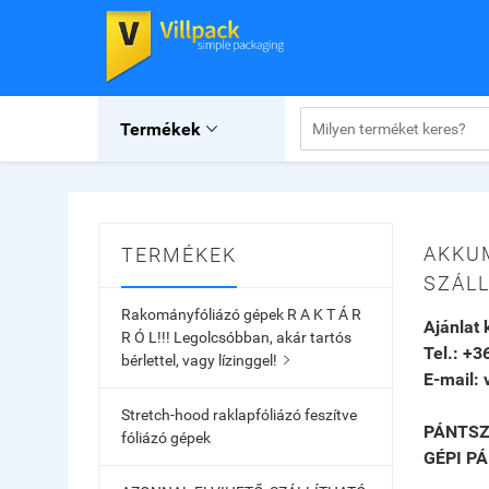
Termékek

AKKUM
TERMÉKEK
SZÁLL
Rakományfóliázó gépek R A K T Á R
Ajánlat 
R Ó L!!! Legolcsóbban, akár tartós
Tel.: +3
bérlettel, vagy lízinggel!

E-mail:
Stretch-hood raklapfóliázó feszítve
PÁNTSZ
fóliázó gépek
GÉPI P