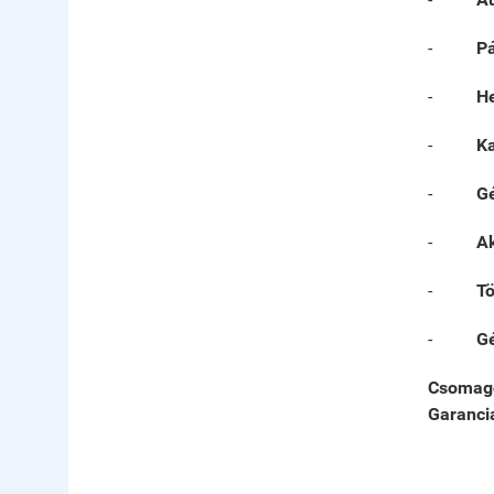
-
Pá
-
He
-
Ka
-
Gé
-
Ak
-
Tö
-
G
Csomago
Garancia