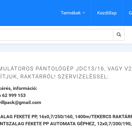
Termékek
Kezdőlap
G


ULÁTOROS PÁNTOLÓGÉP JDC13/16, VAGY V2 
ÍTJUK, RAKTÁRRÓL! SZERVIZELÉSSEL:
kérés, információ:
6 62 999 153
 villpack@gmail.com
ALAG FEKETE PP, 16x0,7/250/160, 1400m/TEKERCS RAKTÁR
ÁNTSZALAG FEKETE PP AUTOMATA GÉPHEZ, 12x0,7/200/190