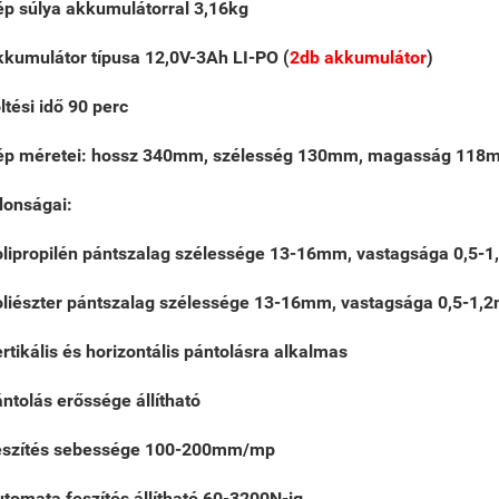
p súlya akkumulátorral 3,16kg
kumulátor típusa 12,0V-3Ah LI-PO (
2db akkumulátor
)
ltési idő 90 perc
ép méretei: hossz 340mm, szélesség 130mm, magasság 118
donságai:
lipropilén pántszalag szélessége 13-16mm, vastagsága 0,5-
liészter pántszalag szélessége 13-16mm, vastagsága 0,5-1,
rtikális és horizontális pántolásra alkalmas
ntolás erőssége állítható
eszítés sebessége 100-200mm/mp
tomata feszítés állítható 60-3200N-ig