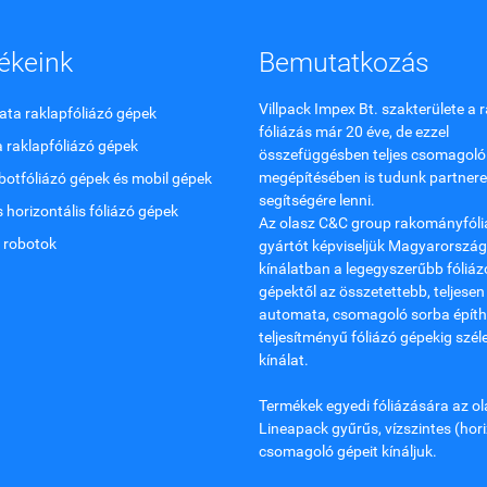
ékeink
Bemutatkozás
Villpack Impex Bt. szakterülete a
ta raklapfóliázó gépek
fóliázás már 20 éve, de ezzel
 raklapfóliázó gépek
összefüggésben teljes csomagoló
megépítésében is tudunk partnere
botfóliázó gépek és mobil gépek
segítségére lenni.
s horizontális fóliázó gépek
Az olasz C&C group rakományfóli
 robotok
gyártót képviseljük Magyarország
kínálatban a legegyszerűbb fóliáz
gépektől az összetettebb, teljesen
automata, csomagoló sorba építh
teljesítményű fóliázó gépekig szél
kínálat.
Termékek egyedi fóliázására az ol
Lineapack gyűrűs, vízszintes (hori
csomagoló gépeit kínáljuk.