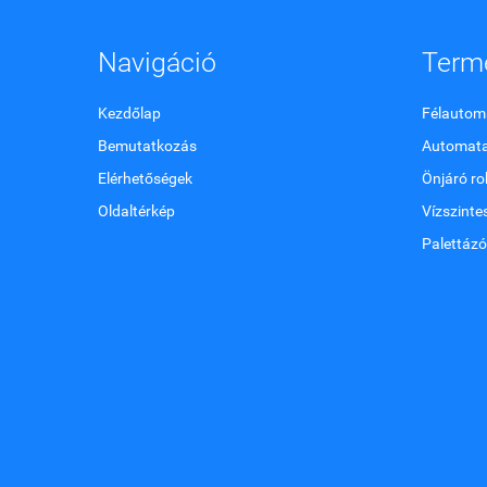
Navigáció
Term
Kezdőlap
Félautoma
Bemutatkozás
Automata
Elérhetőségek
Önjáró ro
Oldaltérkép
Vízszinte
Palettázó