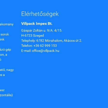
Elérhetőségek
Villpack Impex Bt.
 rakomány
Gáspár Zoltán u. 9/A. 4/15.
 sorok
H-6723 Szeged
ink
Telephely: 6782 Mórahalom, Akácos út 2.
Telefon: +36 62 999 153
ázó gép
E-mail: office@villpack.hu
on, a
ó
ető, nagy
es a
asz
zontális)