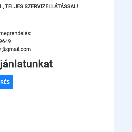
, TELJES SZERVIZELLÁTÁSSAL!
 megrendelés:
89649
ack@gmail.com
ajánlatunkat
ÉRÉS