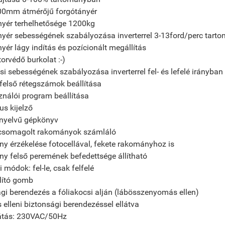
00mm átmérőjű forgótányér
nyér terhelhetősége 1200kg
yér sebességének szabályozása inverterrel 3-13ford/perc tar
yér lágy indítás és pozícionált megállítás
orvédő burkolat :-)
si sebességének szabályozása inverterrel fel- és lefelé irányban
 felső rétegszámok beállítása
ználói program beállítása
s kijelző
nyelvű gépkönyv
csomagolt rakományok számláló
 érzékelése fotocellával, fekete rakományhoz is
y felső peremének befedettsége állítható
i módok: fel-le, csak felfelé
lító gomb
gi berendezés a fóliakocsi alján (lábösszenyomás ellen)
elleni biztonsági berendezéssel ellátva
átás: 230VAC/50Hz