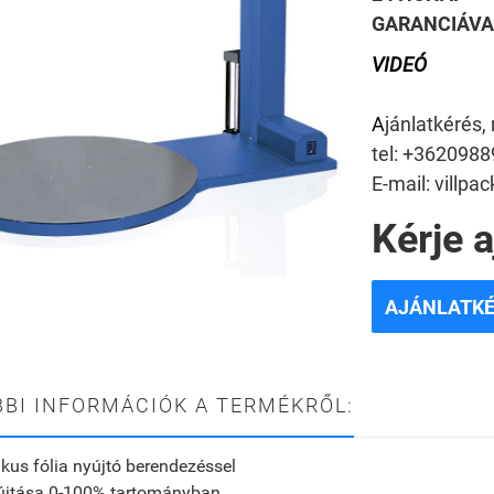
GARANCIÁVAL
VIDEÓ
A
jánlatkérés,
tel: +362098
E-mail: villp
Kérje 
AJÁNLATK
BI INFORMÁCIÓK A TERMÉKRŐL:
us fólia nyújtó berendezéssel
yújtása 0-100% tartományban