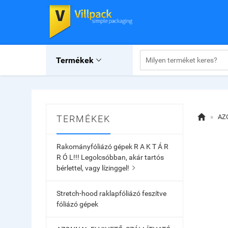
Termékek


»
AZ
TERMÉKEK
Rakományfóliázó gépek R A K T Á R
R Ó L!!! Legolcsóbban, akár tartós
bérlettel, vagy lízinggel!

Stretch-hood raklapfóliázó feszítve
fóliázó gépek