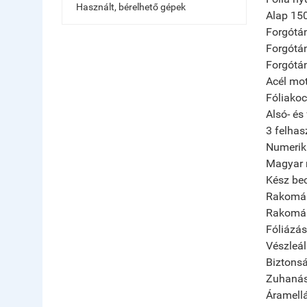
Használt, bérelhető gépek
Alap 15
Forgótá
Forgótán
Forgótán
Acél mot
Fóliakoc
Alsó- és
3 felhas
Numeriku
Magyar 
Kész be
Rakomány
Rakomán
Fóliázás
Vészleál
Biztonsá
Zuhanás 
Áramell