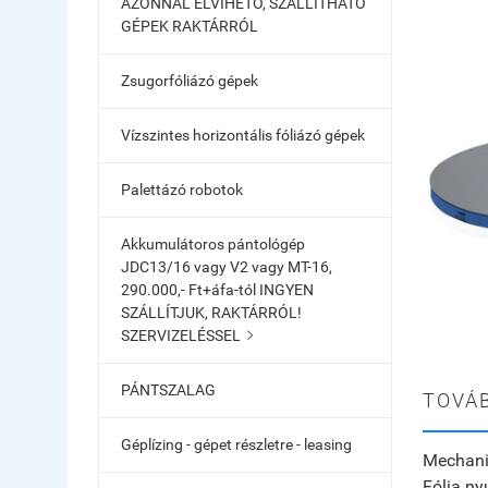
AZONNAL ELVIHETŐ, SZÁLLÍTHATÓ
GÉPEK RAKTÁRRÓL
Zsugorfóliázó gépek
Vízszintes horizontális fóliázó gépek
Palettázó robotok
Akkumulátoros pántológép
JDC13/16 vagy V2 vagy MT-16,
290.000,- Ft+áfa-tól INGYEN
SZÁLLÍTJUK, RAKTÁRRÓL!
SZERVIZELÉSSEL

PÁNTSZALAG
TOVÁB
Géplízing - gépet részletre - leasing
Mechanik
Fólia n