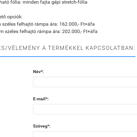
ató fólia: minden fajta gépi stretch-fólia
tő opciók:
széles felhajtó rámpa ára: 162.000,- Ft+áfa
 széles felhajtó rámpa ára: 202.000,- Ft+áfa
ÉS/VÉLEMÉNY A TERMÉKKEL KAPCSOLATBAN:
Név*:
E-mail*:
Szöveg*: