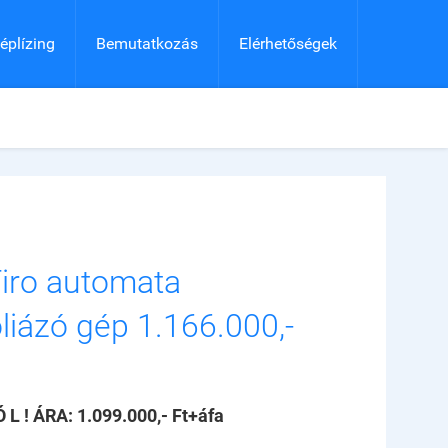
éplízing
Bemutatkozás
Elérhetőségek
iro automata
óliázó gép 1.166.000,-
Ó L ! ÁRA: 1.099.000,- Ft+áfa