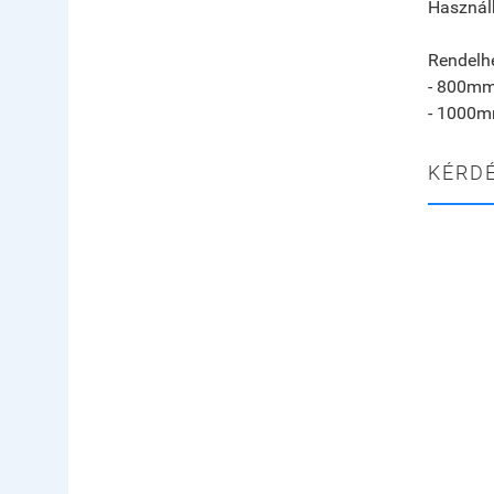
Használh
Rendelhe
- 800mm 
- 1000mm
KÉRD