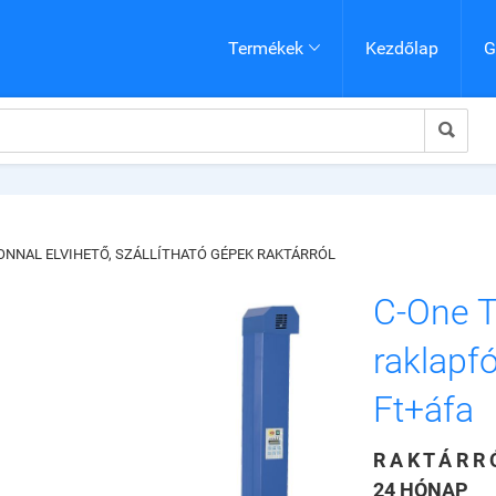
Termékek
Kezdőlap
G


ONNAL ELVIHETŐ, SZÁLLÍTHATÓ GÉPEK RAKTÁRRÓL
C-One T
raklapf
Ft+áfa
R A K T Á R R 
24 HÓNAP